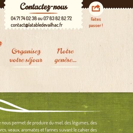
Contactez-nous
04 71 74 02 38 ou 07 83 82 82 72
Faites
contact@latabledevailhac.fr
passer !
z
Organisez
Notre
votre séjour
genèse…
A deux pas de
L'Auberge
chez nous
La ferme
A voir, à vivre
Les buttes de
culture
permanente
Les esquisses du
projet
me nous permet de
produire du miel,
des légumes
,
des
orcs, veaux, aromates et farines suivant le cahier des