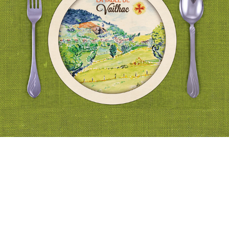
Installés depuis 2013, notre ferme nous permet de
produire du miel,
des
légumes
,
des fruits
et
des volailles
,
agneaux
, porcs, veaux, aromates et
farines suivant le cahier des charges de l'agriculture biologique (AB).
Marie-Claire aura beaucoup de joie à cuisiner les produits de saison.
Des
menus
pour vous satisfaire au mieux : de 19€ à 31€. Chacun suivant son
goût pourra découvrir des saveurs variées : des vrais jus de viande
maison aux sauces sucré-salé, mon objectif est de valoriser simplement
des produits sains.