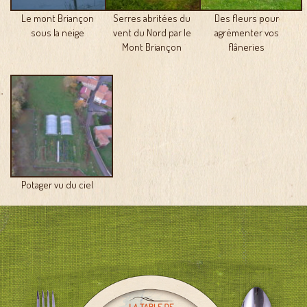
Le mont Briançon
Serres abritées du
Des fleurs pour
sous la neige
vent du Nord par le
agrémenter vos
Mont Briançon
flâneries
Potager vu du ciel