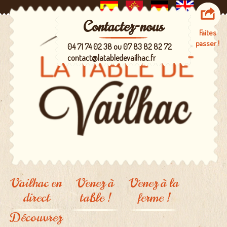
Contactez-nous
Faites
passer !
04 71 74 02 38 ou 07 83 82 82 72
contact@latabledevailhac.fr
Vailhac en
Venez à
Venez à la
direct
table !
ferme !
Découvrez
La carte
Un lieu à
partager