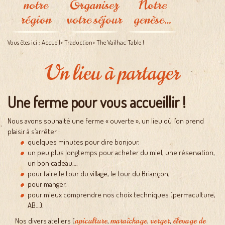
notre
Organisez
Notre
Jours
d'ouverture de
Côté légumes
région
votre séjour
genèse…
l'auberge
Itinéraire à
Côté fruits
suivre
Les bêtes à
A deux pas de
L'Auberge
Vous êtes ici :
Accueil
>
Traduction
>
The Vailhac Table !
Se loger près de
plumes
chez nous
La ferme
chez nous
Le miel de
A voir, à vivre
Un lieu à partager
Les buttes de
Vailhac
culture
Les bêtes à laine
permanente
Les esquisses du
Une ferme pour vous accueillir !
projet
Nous avons souhaité une ferme « ouverte », un lieu où l’on prend
plaisir à s’arrêter :
quelques minutes pour dire bonjour,
un peu plus longtemps pour acheter du miel, une réservation,
un bon cadeau…,
pour faire le tour du village, le tour du Briançon,
pour manger,
pour mieux comprendre nos choix techniques (permaculture,
AB…).
apiculture
maraîchage
verger
élevage de
Nos divers ateliers (
,
,
,