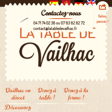
Contactez-nous
Faites
passer !
04 71 74 02 38 ou 07 83 82 82 72
contact@latabledevailhac.fr
Vailhac en
Venez à
Venez à la
direct
table !
ferme !
Découvrez
La carte
Un lieu à
partager