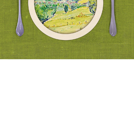
Installés depuis 2013, notre ferme nous permet de
produire du miel,
des
légumes
,
des fruits
et
des volailles
,
agneaux
, porcs, veaux, aromates et
farines suivant le cahier des charges de l'agriculture biologique (AB).
Marie-Claire aura beaucoup de joie à cuisiner les produits de saison.
Des
menus
pour vous satisfaire au mieux : de 19€ à 31€. Chacun suivant son
goût pourra découvrir des saveurs variées : des vrais jus de viande
maison aux sauces sucré-salé, mon objectif est de valoriser simplement
des produits sains.
Auberge Paysanne