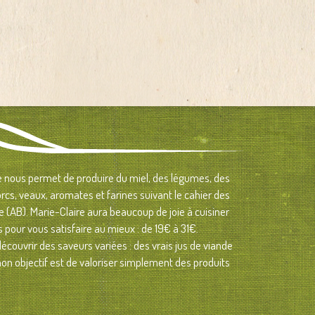
me nous permet de
produire du miel,
des légumes
,
des
orcs, veaux, aromates et farines suivant le cahier des
ue (AB). Marie-Claire aura beaucoup de joie à cuisiner
s
pour vous satisfaire au mieux : de 19€ à 31€.
couvrir des saveurs variées : des vrais jus de viande
n objectif est de valoriser simplement des produits