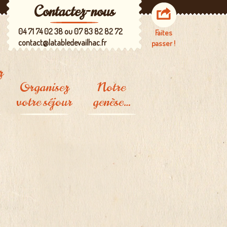
Contactez-nous
04 71 74 02 38 ou 07 83 82 82 72
Faites
contact@latabledevailhac.fr
passer !
z
Organisez
Notre
votre séjour
genèse…
A deux pas de
L'Auberge
chez nous
La ferme
A voir, à vivre
Les buttes de
culture
permanente
Les esquisses du
projet