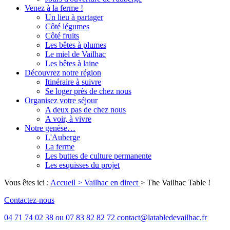
Venez à la ferme !
Un lieu à partager
Côté légumes
Côté fruits
Les bêtes à plumes
Le miel de Vailhac
Les bêtes à laine
Découvrez notre région
Itinéraire à suivre
Se loger près de chez nous
Organisez votre séjour
A deux pas de chez nous
A voir, à vivre
Notre genèse…
L'Auberge
La ferme
Les buttes de culture permanente
Les esquisses du projet
Vous êtes ici :
Accueil
> Vailhac en direct
>
The Vailhac Table !
Contactez-nous
04 71 74 02 38 ou 07 83 82 82 72 contact@latabledevailhac.fr