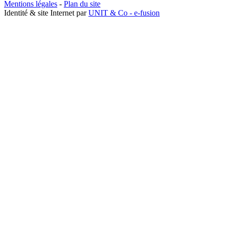
Mentions légales
-
Plan du site
Identité & site Internet par
UNIT & Co - e-fusion