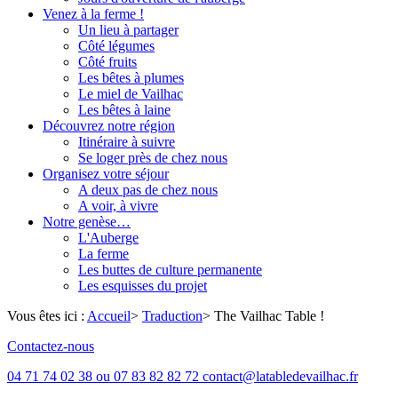
Venez à la ferme !
Un lieu à partager
Côté légumes
Côté fruits
Les bêtes à plumes
Le miel de Vailhac
Les bêtes à laine
Découvrez notre région
Itinéraire à suivre
Se loger près de chez nous
Organisez votre séjour
A deux pas de chez nous
A voir, à vivre
Notre genèse…
L'Auberge
La ferme
Les buttes de culture permanente
Les esquisses du projet
Vous êtes ici :
Accueil
>
Traduction
>
The Vailhac Table !
Contactez-nous
04 71 74 02 38 ou 07 83 82 82 72 contact@latabledevailhac.fr