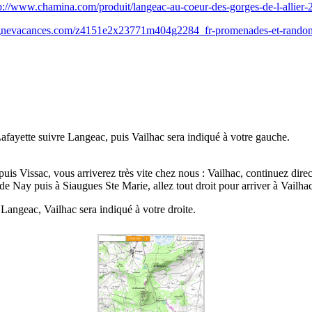
p://www.chamina.com/produit/langeac-au-coeur-des-gorges-de-l-allier-
ergnevacances.com/z4151e2x23771m404g2284_fr-promenades-et-randonn
ayette suivre Langeac, puis Vailhac sera indiqué à votre gauche.
s Vissac, vous arriverez très vite chez nous : Vailhac, continuez direct
e Nay puis à Siaugues Ste Marie, allez tout droit pour arriver à Vailhac
Langeac, Vailhac sera indiqué à votre droite.