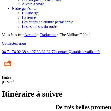
A voir, à vivre
Notre genèse…
L'Auberge
La ferme
Les buttes de culture permanente
Les esquisses du projet
Vous êtes ici :
Accueil
>
Traduction
>
The Vailhac Table !
Contactez-nous
04 71 74 02 38 ou 07 83 82 82 72 contact@latabledevailhac.fr
Faites
passer !
Itinéraire à suivre
De très belles promen