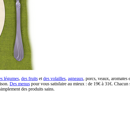
es légumes
,
des fruits
et
des volailles
,
agneaux
, porcs, veaux, aromates e
aison.
Des menus
pour vous satisfaire au mieux : de 19€ à 31€. Chacun s
simplement des produits sains.