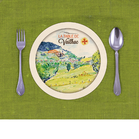
Installés depuis 2013, notre ferme nous permet de
produire du miel,
des
légumes
,
des fruits
et
des volailles
,
agneaux
, porcs, veaux, aromates et