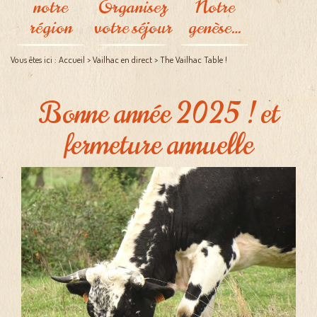
notre
Organisez
Notre
Jours
d'ouverture de
Côté légumes
région
votre séjour
genèse…
l'auberge
Itinéraire à
Côté fruits
suivre
Les bêtes à
A deux pas de
L'Auberge
Vous êtes ici :
Accueil
> Vailhac en direct
>
The Vailhac Table !
Se loger près de
plumes
chez nous
La ferme
chez nous
Le miel de
A voir, à vivre
Les buttes de
Vailhac
Bonne année 2025 ! et
culture
Les bêtes à laine
permanente
fermeture annuelle
Les esquisses du
projet