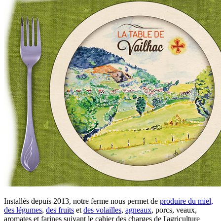
Installés depuis 2013, notre ferme nous permet de
produire du miel,
des légumes
,
des fruits
et
des volailles
,
agneaux
, porcs, veaux,
aromates et farines suivant le cahier des charges de l'agriculture