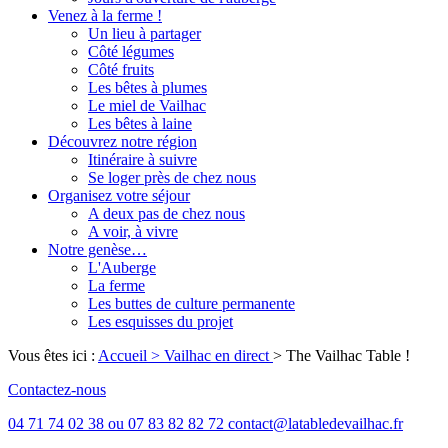
Venez à la ferme !
Un lieu à partager
Côté légumes
Côté fruits
Les bêtes à plumes
Le miel de Vailhac
Les bêtes à laine
Découvrez notre région
Itinéraire à suivre
Se loger près de chez nous
Organisez votre séjour
A deux pas de chez nous
A voir, à vivre
Notre genèse…
L'Auberge
La ferme
Les buttes de culture permanente
Les esquisses du projet
Vous êtes ici :
Accueil
> Vailhac en direct
>
The Vailhac Table !
Contactez-nous
04 71 74 02 38 ou 07 83 82 82 72 contact@latabledevailhac.fr