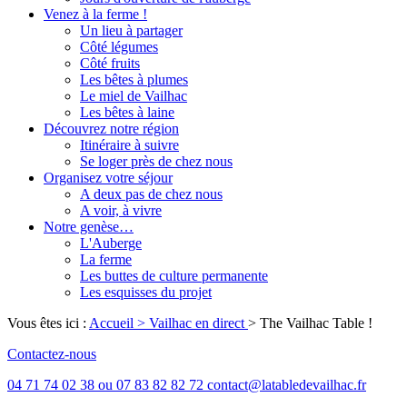
Venez à la ferme !
Un lieu à partager
Côté légumes
Côté fruits
Les bêtes à plumes
Le miel de Vailhac
Les bêtes à laine
Découvrez notre région
Itinéraire à suivre
Se loger près de chez nous
Organisez votre séjour
A deux pas de chez nous
A voir, à vivre
Notre genèse…
L'Auberge
La ferme
Les buttes de culture permanente
Les esquisses du projet
Vous êtes ici :
Accueil
> Vailhac en direct
>
The Vailhac Table !
Contactez-nous
04 71 74 02 38 ou 07 83 82 82 72 contact@latabledevailhac.fr