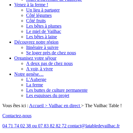
Venez à la ferme !
Un lieu à partager
Côté légumes
Côté fruits
Les bêtes à plumes
Le miel de Vailhac
Les bêtes à laine
Découvrez notre région
Itinéraire à suivre
Se loger près de chez nous
Organisez votre séjour
A deux pas de chez nous
A voir, à vivre
Notre genèse…
L'Auberge
La ferme
Les buttes de culture permanente
Les esquisses du projet
Vous êtes ici :
Accueil
> Vailhac en direct
>
The Vailhac Table !
Contactez-nous
04 71 74 02 38 ou 07 83 82 82 72 contact@latabledevailhac.fr