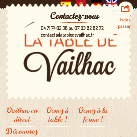
Contactez-nous
Faites
passer !
04 71 74 02 38 ou 07 83 82 82 72
contact@latabledevailhac.fr
Vailhac en
Venez à
Venez à la
direct
table !
ferme !
Découvrez
La carte
Un lieu à
partager